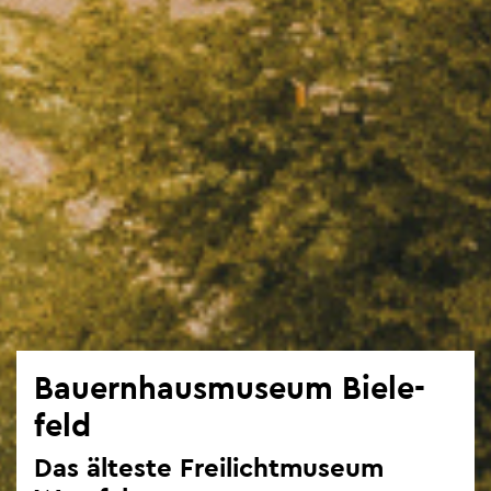
Bau­ern­haus­mu­se­um Bie­le­
feld
Das äl­tes­te Frei­licht­mu­se­um