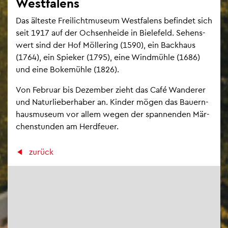
West­fa­lens
Das äl­tes­te Frei­licht­mu­se­um West­fa­lens be­fin­det sich
seit 1917 auf der Och­sen­hei­de in Bie­le­feld. Se­hens­
wert sind der Hof Möl­le­ring (1590), ein Back­haus
(1764), ein Spie­ker (1795), eine Wind­müh­le (1686)
und eine Bo­ke­müh­le (1826).
Von Fe­bru­ar bis De­zem­ber zieht das Café Wan­de­rer
und Na­tur­lie­berha­ber an. Kin­der mögen das Bau­ern­
haus­mu­se­um vor allem wegen der span­nen­den Mär­
chen­stun­den am Herd­feu­er.
zu­rück