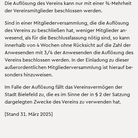
Die Auf­lö­sung des Ver­eins kann nur mit einer ¾-Mehr­heit
der Ver­eins­mit­glie­der be­schlos­sen wer­den.
Sind in einer Mit­glie­der­ver­samm­lung, die die Auf­lö­sung
des Ver­eins zu be­schlie­ßen hat, we­ni­ger Mit­glie­der an­
we­send, als für die Be­schluss­fas­sung nötig sind, so kann
in­ner­halb von 4 Wo­chen ohne Rück­sicht auf die Zahl der
An­we­sen­den mit 3/4 der An­we­sen­den die Auf­lö­sung des
Ver­eins be­schlos­sen wer­den. In der Ein­la­dung zu die­ser
au­ßer­or­dent­li­chen Mit­glie­der­ver­samm­lung ist hier­auf be­
son­ders hin­zu­wei­sen.
Im Falle der Auf­lö­sung fällt das Ver­eins­ver­mö­gen der
Stadt Bie­le­feld zu, die es im Sinne der in § 2 der Sat­zung
dar­ge­leg­ten Zwe­cke des Ver­eins zu ver­wen­den hat.
[Stand 31. März 2025]