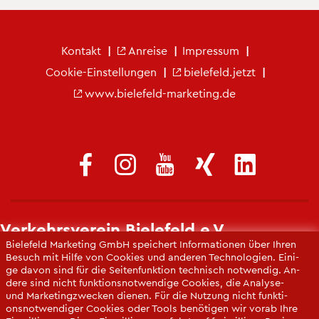
Fu­ß­zei­le Ver­kehrs­ver­ein
Kon­takt
An­rei­se
Im­pres­sum
Coo­kie-Ein­stel­lun­gen
bie­le­feld.jetzt
www.​bielefeld-​marketing.​de
Ver­kehrs­ver­ein Bie­le­feld e.V.
Bie­le­feld Mar­ke­ting GmbH spei­chert In­for­ma­tio­nen über Ihren
info@​ver​kehr​sver​ein-​bielefeld.​de
Be­such mit Hilfe von Coo­kies und an­de­ren Tech­no­lo­gi­en. Ei­ni­
ge davon sind für die Sei­ten­funk­ti­on tech­nisch not­wen­dig. An­
https://​www.​ver​kehr​sver​ein-​bielefeld.​de
de­re sind nicht funk­ti­ons­not­wen­di­ge Coo­kies, die Ana­ly­se-
und Mar­ke­ting­zwe­cken die­nen. Für die Nut­zung nicht funk­ti­
ons­not­wen­di­ger Coo­kies oder Tools be­nö­ti­gen wir vorab Ihre