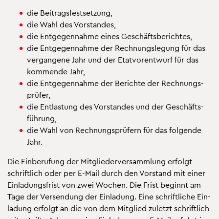
die Bei­trags­fest­set­zung,
die Wahl des Vor­stan­des,
die Ent­ge­gen­nah­me eines Ge­schäfts­be­rich­tes,
die Ent­ge­gen­nah­me der Rech­nungs­le­gung für das
ver­gan­ge­ne Jahr und der Etat­vor­ent­wurf für das
kom­men­de Jahr,
die Ent­ge­gen­nah­me der Be­rich­te der Rech­nungs­
prü­fer,
die Ent­las­tung des Vor­stan­des und der Ge­schäfts­
füh­rung,
die Wahl von Rech­nungs­prü­fern für das fol­gen­de
Jahr.
Die Ein­be­ru­fung der Mit­glie­der­ver­samm­lung er­folgt
schrift­lich oder per E-Mail durch den Vor­stand mit einer
Ein­la­dungs­frist von zwei Wo­chen. Die Frist be­ginnt am
Tage der Ver­sen­dung der Ein­la­dung. Eine schrift­li­che Ein­
la­dung er­folgt an die von dem Mit­glied zu­letzt schrift­lich