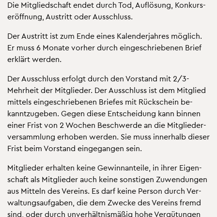
Die Mit­glied­schaft endet durch Tod, Auf­lö­sung, Kon­kurs­
er­öff­nung, Aus­tritt oder Aus­schluss.
Der Aus­tritt ist zum Ende eines Ka­len­der­jah­res mög­lich.
Er muss 6 Mo­na­te vor­her durch ein­ge­schrie­be­nen Brief
er­klärt wer­den.
Der Aus­schluss er­folgt durch den Vor­stand mit 2/3-
Mehr­heit der Mit­glie­der. Der Aus­schluss ist dem Mit­glied
mit­tels ein­ge­schrie­be­nen Brie­fes mit Rück­schein be­
kannt­zu­ge­ben. Gegen diese Ent­schei­dung kann bin­nen
einer Frist von 2 Wo­chen Be­schwer­de an die Mit­glie­der­
ver­samm­lung er­ho­ben wer­den. Sie muss in­ner­halb die­ser
Frist beim Vor­stand ein­ge­gan­gen sein.
Mit­glie­der er­hal­ten keine Ge­winn­an­tei­le, in ihrer Ei­gen­
schaft als Mit­glie­der auch keine sons­ti­gen Zu­wen­dun­gen
aus Mit­teln des Ver­eins. Es darf keine Per­son durch Ver­
wal­tungs­auf­ga­ben, die dem Zwe­cke des Ver­eins fremd
sind, oder durch un­ver­hält­nis­mä­ßig hohe Ver­gü­tun­gen