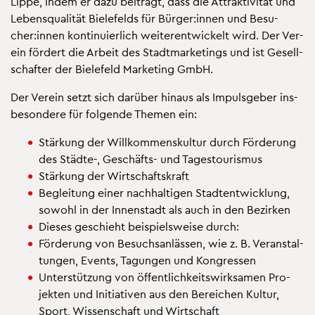
Lippe, indem er dazu bei­trägt, dass die At­trak­ti­vi­tät und
Le­bens­qua­li­tät Bie­le­felds für Bür­ger:innen und Be­su­
cher:innen kon­ti­nu­ier­lich wei­ter­ent­wi­ckelt wird. Der Ver­
ein för­dert die Ar­beit des Stadt­mar­ke­tings und ist Ge­sell­
schaf­ter der Bie­le­feld Mar­ke­ting GmbH.
Der Ver­ein setzt sich dar­über hin­aus als Im­puls­ge­ber ins­
be­son­de­re für fol­gen­de The­men ein:
Stär­kung der Will­kom­mens­kul­tur durch För­de­rung
des Städ­te-, Ge­schäfts- und Ta­ges­tou­ris­mus
Stär­kung der Wirt­schafts­kraft
Be­glei­tung einer nach­hal­ti­gen Stadt­ent­wick­lung,
so­wohl in der In­nen­stadt als auch in den Be­zir­ken
Die­ses ge­schieht bei­spiels­wei­se durch:
För­de­rung von Be­suchs­an­läs­sen, wie z. B. Ver­an­stal­
tun­gen, Events, Ta­gun­gen und Kon­gres­sen
Un­ter­stüt­zung von öf­fent­lich­keits­wirk­sa­men Pro­
jek­ten und In­itia­ti­ven aus den Be­rei­chen Kul­tur,
Sport, Wis­sen­schaft und Wirt­schaft