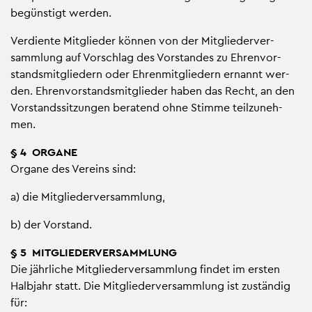
be­güns­tigt wer­den.
Ver­dien­te Mit­glie­der kön­nen von der Mit­glie­der­ver­
samm­lung auf Vor­schlag des Vor­stan­des zu Eh­ren­vor­
stands­mit­glie­dern oder Eh­ren­mit­glie­dern er­nannt wer­
den. Eh­ren­vor­stands­mit­glie­der haben das Recht, an den
Vor­stands­sit­zun­gen be­ra­tend ohne Stim­me teil­zu­neh­
men.
§ 4 OR­GA­NE
Or­ga­ne des Ver­eins sind:
a) die Mit­glie­der­ver­samm­lung,
b) der Vor­stand.
§ 5 MIT­GLIE­DER­VER­SAMM­LUNG
Die jähr­li­che Mit­glie­der­ver­samm­lung fin­det im ers­ten
Halb­jahr statt. Die Mit­glie­der­ver­samm­lung ist zu­stän­dig
für: