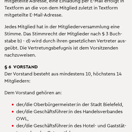
mit­ge­teil­te Adres­se, eine Ein­la­dung per E-Mail er­folgt in
Text­form an die von dem Mit­glied zu­letzt in Text­form
mit­ge­teil­te E-Mail-Adres­se.
Jedes Mit­glied hat in der Mit­glie­der­ver­samm­lung eine
Stim­me. Das Stimm­recht der Mit­glie­der nach § 3 Buch­
sta­be b) - d) wird durch ihren ge­setz­li­chen Ver­tre­ter aus­
ge­übt. Die Ver­tre­tungs­be­fug­nis ist dem Vor­sit­zen­den
nach­zu­wei­sen.
§ 6 VOR­STAND
Der Vor­stand be­steht aus min­des­tens 10, höchs­tens 14
Mit­glie­dern:
Dem Vor­stand ge­hö­ren an:
der/die Ober­bür­ger­meis­ter:in der Stadt Bie­le­feld,
der/die Ge­schäfts­füh­rer:in des Han­dels­ver­ban­des
OWL,
der/die Ge­schäfts­füh­rer:in des Hotel- und Gast­stät­