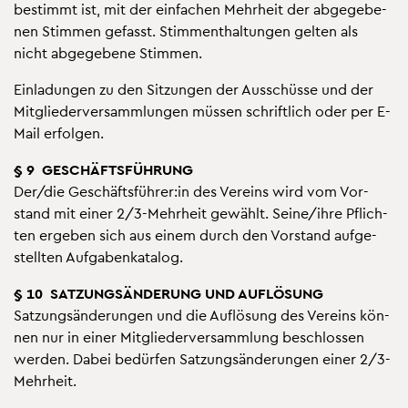
be­stimmt ist, mit der ein­fa­chen Mehr­heit der ab­ge­ge­be­
nen Stim­men ge­fasst. Stimm­ent­hal­tun­gen gel­ten als
nicht ab­ge­ge­be­ne Stim­men.
Ein­la­dun­gen zu den Sit­zun­gen der Aus­schüs­se und der
Mit­glie­der­ver­samm­lun­gen müs­sen schrift­lich oder per E-
Mail er­fol­gen.
§ 9 GE­SCHÄFTS­FÜH­RUNG
Der/die Ge­schäfts­füh­rer:in des Ver­eins wird vom Vor­
stand mit einer 2/3-Mehr­heit ge­wählt. Seine/ihre Pflich­
ten er­ge­ben sich aus einem durch den Vor­stand auf­ge­
stell­ten Auf­ga­ben­ka­ta­log.
§ 10 SAT­ZUNGS­ÄN­DE­RUNG UND AUF­LÖ­SUNG
Sat­zungs­än­de­run­gen und die Auf­lö­sung des Ver­eins kön­
nen nur in einer Mit­glie­der­ver­samm­lung be­schlos­sen
wer­den. Dabei be­dür­fen Sat­zungs­än­de­run­gen einer 2/3-
Mehr­heit.