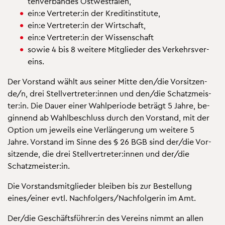
ten­ver­ban­des Ost­west­fa­len,
ein:e Ver­tre­ter:in der Kre­dit­in­sti­tu­te,
ein:e Ver­tre­ter:in der Wirt­schaft,
ein:e Ver­tre­ter:in der Wis­sen­schaft
sowie 4 bis 8 wei­te­re Mit­glie­der des Ver­kehrs­ver­
eins.
Der Vor­stand wählt aus sei­ner Mitte den/die Vor­sit­zen­
de/n, drei Stell­ver­tre­ter:innen und den/die Schatz­meis­
ter:in. Die Dauer einer Wahl­pe­ri­ode be­trägt 5 Jahre, be­
gin­nend ab Wahl­be­schluss durch den Vor­stand, mit der
Op­ti­on um je­weils eine Ver­län­ge­rung um wei­te­re 5
Jahre. Vor­stand im Sinne des § 26 BGB sind der/die Vor­
sit­zen­de, die drei Stell­ver­tre­ter:innen und der/die
Schatz­meis­ter:in.
Die Vor­stands­mit­glie­der blei­ben bis zur Be­stel­lung
eines/einer evtl. Nach­fol­gers/Nach­fol­ge­rin im Amt.
Der/die Ge­schäfts­füh­rer:in des Ver­eins nimmt an allen