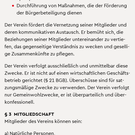
Durch­füh­rung von Maß­nah­men, die der För­de­rung
der Bür­ger­be­tei­li­gung die­nen
Der Ver­ein för­dert die Ver­net­zung sei­ner Mit­glie­der und
deren kom­mu­ni­ka­ti­ven Aus­tausch. Er be­müht sich, die
Be­zie­hun­gen sei­ner Mit­glie­der un­ter­ein­an­der zu ver­tie­
fen, das ge­gen­sei­ti­ge Ver­ständ­nis zu we­cken und ge­sel­li­
ge Zu­sam­men­künf­te zu pfle­gen.
Der Ver­ein ver­folgt aus­schlie­ß­lich und un­mit­tel­bar diese
Zwe­cke. Er ist nicht auf einen wirt­schaft­li­chen Ge­schäfts­
be­trieb ge­rich­tet (§ 21 BGB). Über­schüs­se sind für sat­
zungs­mä­ßi­ge Zwe­cke zu ver­wen­den. Der Ver­ein ver­folgt
nur Ge­mein­wohl­zwe­cke, er ist über­par­tei­lich und über­
kon­fes­sio­nell.
§ 3 MIT­GLIED­SCHAFT
Mit­glie­der des Ver­eins kön­nen sein:
a) Na­tür­li­che Per­so­nen,