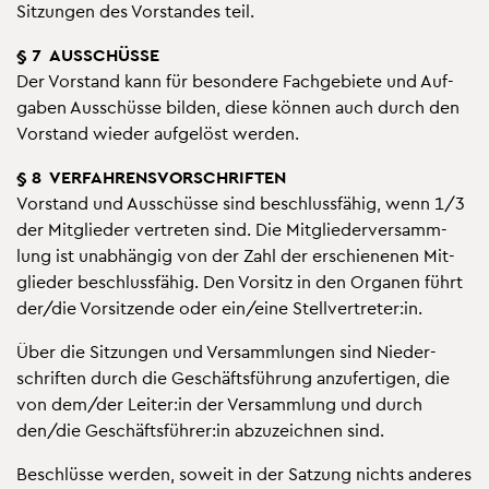
Sit­zun­gen des Vor­stan­des teil.
§ 7 AUS­SCHÜS­SE
Der Vor­stand kann für be­son­de­re Fach­ge­bie­te und Auf­
ga­ben Aus­schüs­se bil­den, diese kön­nen auch durch den
Vor­stand wie­der auf­ge­löst wer­den.
§ 8 VER­FAH­RENS­VOR­SCHRIF­TEN
Vor­stand und Aus­schüs­se sind be­schluss­fä­hig, wenn 1/3
der Mit­glie­der ver­tre­ten sind. Die Mit­glie­der­ver­samm­
lung ist un­ab­hän­gig von der Zahl der er­schie­ne­nen Mit­
glie­der be­schluss­fä­hig. Den Vor­sitz in den Or­ga­nen führt
der/die Vor­sit­zen­de oder ein/eine Stell­ver­tre­ter:in.
Über die Sit­zun­gen und Ver­samm­lun­gen sind Nie­der­
schrif­ten durch die Ge­schäfts­füh­rung an­zu­fer­ti­gen, die
von dem/der Lei­ter:in der Ver­samm­lung und durch
den/die Ge­schäfts­füh­rer:in ab­zu­zeich­nen sind.
Be­schlüs­se wer­den, so­weit in der Sat­zung nichts an­de­res