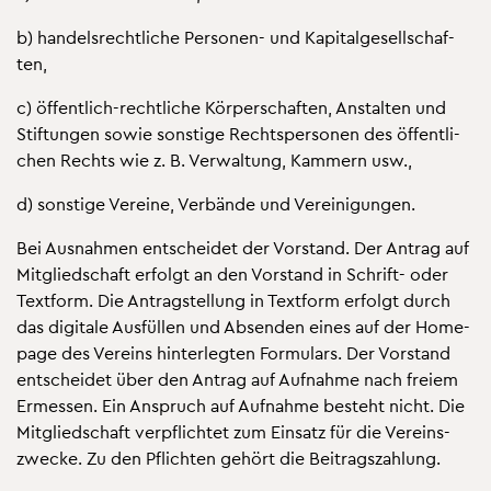
b) han­dels­recht­li­che Per­so­nen- und Ka­pi­tal­ge­sell­schaf­
ten,
c) öf­fent­lich-recht­li­che Kör­per­schaf­ten, An­stal­ten und
Stif­tun­gen sowie sons­ti­ge Rechts­per­so­nen des öf­fent­li­
chen Rechts wie z. B. Ver­wal­tung, Kam­mern usw.,
d) sons­ti­ge Ver­ei­ne, Ver­bän­de und Ver­ei­ni­gun­gen.
Bei Aus­nah­men ent­schei­det der Vor­stand. Der An­trag auf
Mit­glied­schaft er­folgt an den Vor­stand in Schrift- oder
Text­form. Die An­trag­stel­lung in Text­form er­folgt durch
das di­gi­ta­le Aus­fül­len und Ab­sen­den eines auf der Home­
page des Ver­eins hin­ter­leg­ten For­mu­lars. Der Vor­stand
ent­schei­det über den An­trag auf Auf­nah­me nach frei­em
Er­mes­sen. Ein An­spruch auf Auf­nah­me be­steht nicht. Die
Mit­glied­schaft ver­pflich­tet zum Ein­satz für die Ver­eins­
zwe­cke. Zu den Pflich­ten ge­hört die Bei­trags­zah­lung.