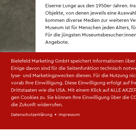
Ei­ser­ne Lunge aus den 1950er-Jah­ren. In
Ob­jek­te, von denen je­weils eine Aus­wah
kom­men di­ver­se Me­di­en zur wei­te­ren Ve
Mu­se­um ist für Men­schen jeden Al­ters, für
Für die jüngs­ten Mu­se­ums­be­su­cher:innen
An­ge­bo­te.
zu­rück
Bie­le­feld Mar­ke­ting GmbH spei­chert In­for­ma­tio­nen übe
Ei­ni­ge davon sind für die Sei­ten­funk­ti­on tech­nisch not­w
ly­se- und Mar­ke­ting­zwe­cken die­nen. Für die Nut­zung nic
vorab Ihre Ein­wil­li­gung. Diese Ein­wil­li­gung er­folgt auf 
Dritt­staa­ten wie die USA. Mit einem Klick auf ALLE AK­ZEP­
gen Coo­kies zu. Sie kön­nen Ihre Ein­wil­li­gung über die 
die Zu­kunft wi­der­ru­fen.
Da­ten­schut­z­er­klä­rung
Im­pres­sum