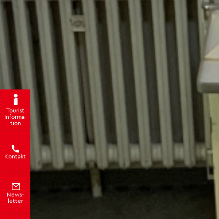
Tou­rist
In­for­ma­
ti­on
Kon­takt
News­
let­ter