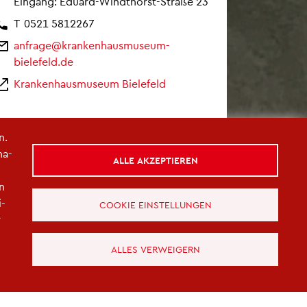
Ein­gang: Edu­ard-Windthorst-Stra­ße 23
T
0521 5812267
an­fra­ge@​kra​nken​haus​muse​um-​
bielefeld.​de
Kran­ken­haus­mu­se­um Bie­le­feld
n.
na­
ALLE AKZEPTIEREN
in
i­
COOKIE EINSTELLUNGEN
r
ALLES VERWEIGERN
© Kran­ken­haus­mu­se­um Bie­le­feld