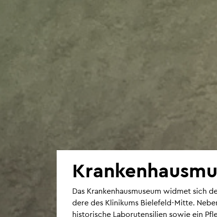
Kran­ken­haus­mu
Das Kran­ken­haus­mu­se­um wid­met sich der
de­re des Kli­ni­kums Bie­le­feld-Mitte. N
his­to­ri­sche La­bo­r­uten­si­li­en sowie ein 