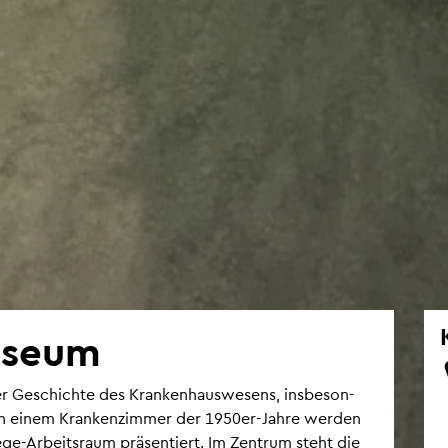
­se­um
 Ge­schich­te des Kran­ken­haus­we­sens, ins­be­son­
eben einem Kran­ken­zim­mer der 1950er-Jahre wer­den
Pfle­ge-Ar­beits­raum prä­sen­tiert. Im Zen­trum steht die