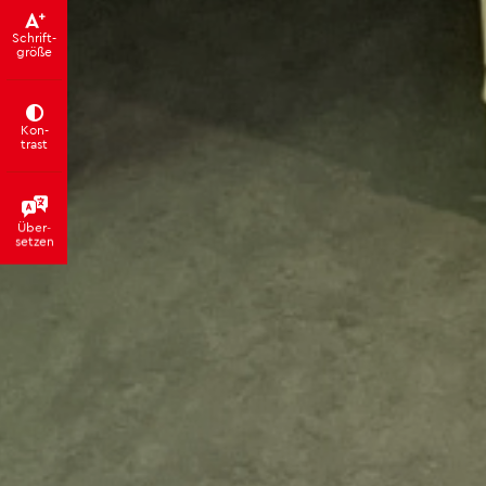
Schrift­
grö­ße
Kon­
trast
Über­
set­zen