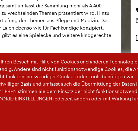
s­ge­samt um­fasst die Samm­lung mehr als 4.400
l zu wech­seln­den The­men prä­sen­tiert wird. Hinzu
r­tie­fung der The­men aus Pfle­ge und Me­di­zin. Das
 Laien eben­so wie für Fach­kun­di­ge kon­zi­piert.
 gibt es eine Spiel­ecke und wei­te­re kind­ge­rech­te
r Ihren Be­such mit Hilfe von Coo­kies und an­de­ren Tech­no­lo­gi­e
en­dig. An­de­re sind nicht funk­ti­ons­not­wen­di­ge Coo­kies, die A
ht funk­ti­ons­not­wen­di­ger Coo­kies oder Tools be­nö­ti­gen wir
frei­wil­li­ger Basis und um­fasst auch die Über­mitt­lung der Daten 
TIE­REN stim­men Sie dem Ein­satz der nicht funk­ti­ons­not­wen­d
COO­KIE-EIN­STEL­LUN­GEN je­der­zeit än­dern oder mit Wir­kung fü