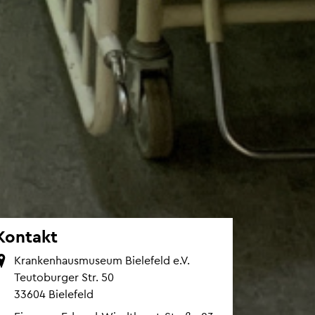
Kon­takt
Kran­ken­haus­mu­se­um Bie­le­feld e.V.
Teu­to­bur­ger Str. 50
33604 Bie­le­feld