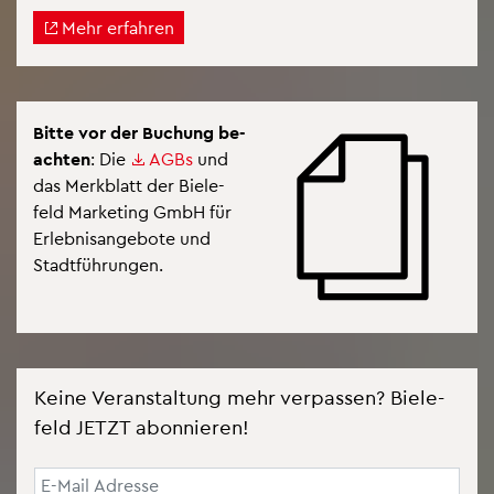
Mehr er­fah­ren
Bitte vor der Bu­chung be­
ach­ten
: Die
AGBs
und
das Merk­blatt der Bie­le­
feld Mar­ke­ting GmbH für
Er­leb­nis­an­ge­bo­te und
Stadt­füh­run­gen.
Keine Ver­an­stal­tung mehr ver­pas­sen? Bie­le­
feld JETZT abon­nie­ren!
E-Mail