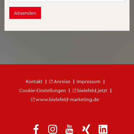
Absenden
Fu­ß­zei­le Ver­kehrs­ver­ein
Kon­takt
An­rei­se
Im­pres­sum
Coo­kie-Ein­stel­lun­gen
bie­le­feld.jetzt
www.​bielefeld-​marketing.​de