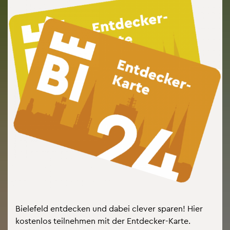
Bie­le­feld ent­de­cken und dabei cle­ver spa­ren! Hier
kos­ten­los teil­neh­men mit der Ent­de­cker-Karte.