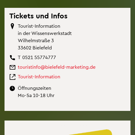
Ti­ckets und Infos
Tou­rist-In­for­ma­ti­on
in der Wis­sens­werk­stadt
Wil­helm­stra­ße 3
33602 Bie­le­feld
T
0521 55774777
tou­rist­in­fo@​bielefeld-​marketing.​de
Tou­rist-In­for­ma­ti­on
Öff­nungs­zei­ten
Mo-Sa 10-18 Uhr