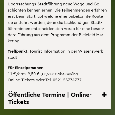
Über­ra­schungs-Stadt­füh­rung neue Wege und Ge­
schich­ten ken­nen­ler­nen. Die Teil­neh­men­den er­fah­ren
erst beim Start, auf wel­che eher un­be­kann­te Route
sie ent­führt wer­den, denn die fach­kun­di­gen Stadt­
füh­rer:innen ent­schei­den sich vorab für eine be­son­
de­re Füh­rung aus dem Pro­gramm der Bie­le­feld Mar­
ke­ting.
Treff­punkt
: Tou­rist-In­for­ma­ti­on in der Wis­sens­werk­
stadt
Für Ein­zel­per­so­nen
11 €/erm. 9,50 €
(+ 0,50 € On­line-Ge­bühr)
On­line-Ti­ckets oder Tel. 0521 55774777
Öffentliche Termine | Online-
Tickets