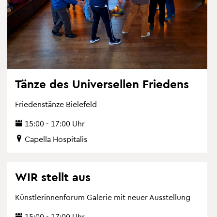
Tänze des Uni­ver­sel­len Frie­dens
Frie­denstän­ze Bie­le­feld
15:00 - 17:00 Uhr
Ca­pel­la Hos­pi­ta­lis
WIR stellt aus
Künst­le­rin­nen­fo­rum Ga­le­rie mit neuer Aus­stel­lung
15:00 - 17:00 Uhr