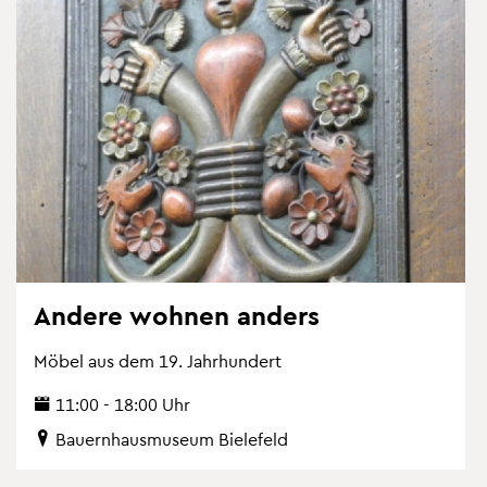
An­de­re woh­nen an­ders
Möbel aus dem 19. Jahr­hun­dert
11:00 - 18:00 Uhr
Bau­ern­haus­mu­se­um Bie­le­feld