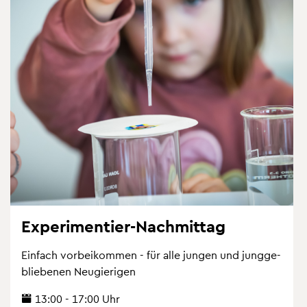
Ex­pe­ri­men­tier-Nach­mit­tag
Ein­fach vor­bei­kom­men - für alle jun­gen und jung­ge­
blie­be­nen Neu­gie­ri­gen
13:00 - 17:00 Uhr