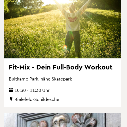
Fit-Mix - Dein Full-Body Work­out
Bult­kamp Park, nähe Skate­park
10:30 - 11:30 Uhr
Bie­le­feld-Schil­desche