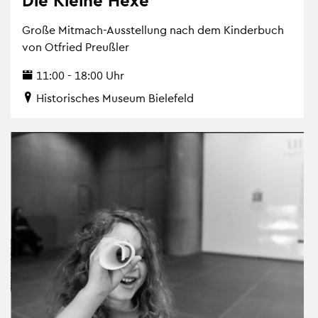
Große Mit­mach-Aus­stel­lung nach dem Kin­der­buch
von Ot­fried Preu­ß­ler
11:00 - 18:00 Uhr
His­to­ri­sches Mu­se­um Bie­le­feld