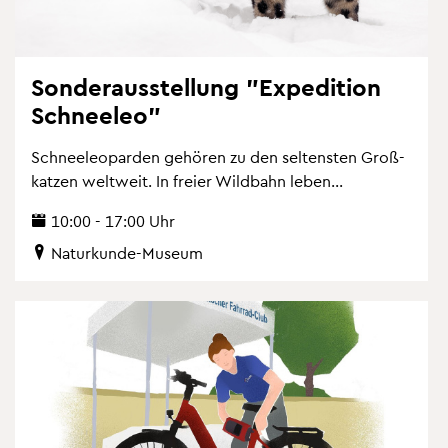
Son­der­aus­stel­lung "Ex­pe­di­ti­on
Schnee­leo"
Schnee­leo­par­den ge­hö­ren zu den sel­tens­ten Gro­ß­
kat­zen welt­weit. In frei­er Wild­bahn leben...
10:00 - 17:00 Uhr
Na­tur­kun­de-Mu­se­um