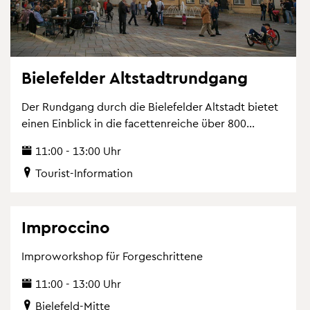
Bie­le­fel­der Alt­stadt­rund­gang
Der Rund­gang durch die Bie­le­fel­der Alt­stadt bie­tet
einen Ein­blick in die fa­cet­ten­rei­che über 800...
11:00 - 13:00 Uhr
Tou­rist-In­for­ma­ti­on
Improcci­no
Im­pro­work­shop für For­ge­schrit­te­ne
11:00 - 13:00 Uhr
Bie­le­feld-Mitte