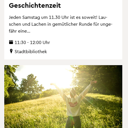
Ge­schich­ten­zeit
Jeden Sams­tag um 11.30 Uhr ist es so­weit! Lau­
schen und La­chen in ge­müt­li­cher Runde für un­ge­
fähr eine...
11:30 - 12:00 Uhr
Stadt­bi­blio­thek