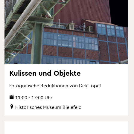
Ku­lis­sen und Ob­jek­te
Fo­to­gra­fi­sche Re­duk­tio­nen von Dirk Topel
11:00 - 17:00 Uhr
His­to­ri­sches Mu­se­um Bie­le­feld