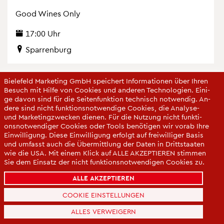
Good Wines Only
17:00 Uhr
Spar­ren­burg
Bie­le­feld Mar­ke­ting GmbH spei­chert In­for­ma­tio­nen über Ihren
Be­such mit Hilfe von Coo­kies und an­de­ren Tech­no­lo­gi­en. Ei­ni­
ge davon sind für die Sei­ten­funk­ti­on tech­nisch not­wen­dig. An­
de­re sind nicht funk­ti­ons­not­wen­di­ge Coo­kies, die Ana­ly­se-
und Mar­ke­ting­zwe­cken die­nen. Für die Nut­zung nicht funk­ti­
ons­not­wen­di­ger Coo­kies oder Tools be­nö­ti­gen wir vorab Ihre
Ein­wil­li­gung. Diese Ein­wil­li­gung er­folgt auf frei­wil­li­ger Basis
und um­fasst auch die Über­mitt­lung der Daten in Dritt­staa­ten
wie die USA. Mit einem Klick auf ALLE AK­ZEP­TIE­REN stim­men
Sie dem Ein­satz der nicht funk­ti­ons­not­wen­di­gen Coo­kies zu.
Sie kön­nen Ihre Ein­wil­li­gung über die COO­KIE-EIN­STEL­LUN­
ALLE AKZEPTIEREN
GEN je­der­zeit än­dern oder mit Wir­kung für die Zu­kunft wi­der­
ru­fen.
COOKIE EINSTELLUNGEN
Da­ten­schut­z­er­klä­rung
ALLES VERWEIGERN
Im­pres­sum