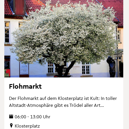
Floh­markt
Der Floh­markt auf dem Klos­ter­platz ist Kult: In tol­ler
Alt­stadt-At­mo­sphä­re gibt es Trö­del aller Art...
06:00 - 13:00 Uhr
Klos­ter­platz