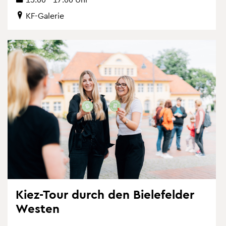
KF-Ga­le­rie
Kiez-Tour durch den Bie­le­fel­der
Wes­ten