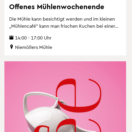
Of­fe­nes Müh­len­wo­chen­en­de
Die Mühle kann be­sich­tigt wer­den und im klei­nen
„Müh­len­ca­fé“ kann man fri­schen Ku­chen bei einer...
14:00 - 17:00 Uhr
Nie­möl­lers Mühle