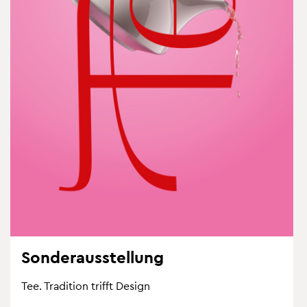
Son­der­aus­stel­lung
Tee. Tra­di­ti­on trifft De­sign