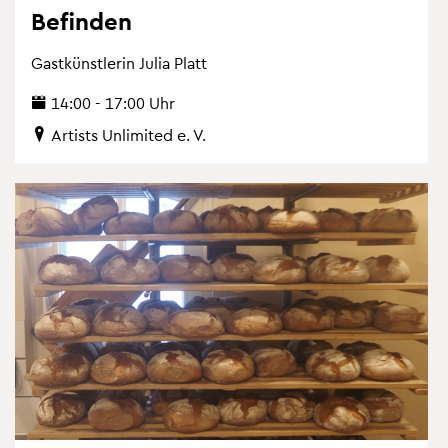
Be­fin­den
Gast­künst­le­rin Julia Platt
14:00 - 17:00 Uhr
Ar­tists Un­li­mi­ted e. V.