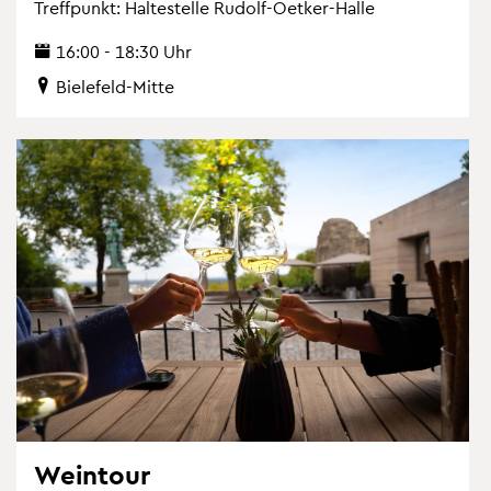
Treff­punkt: Hal­te­stel­le Ru­dolf-Oet­ker-Halle
16:00 - 18:30 Uhr
Bie­le­feld-Mitte
Wein­tour