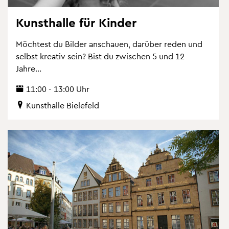
Kunst­hal­le für Kin­der
Möch­test du Bil­der an­schau­en, dar­über reden und
selbst krea­tiv sein? Bist du zwi­schen 5 und 12
Jahre...
11:00 - 13:00 Uhr
Kunst­hal­le Bie­le­feld