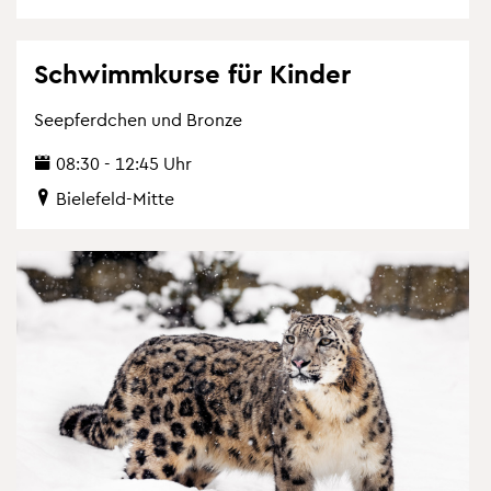
Schwimm­kur­se für Kin­der
See­pferd­chen und Bron­ze
08:30 - 12:45 Uhr
Bie­le­feld-Mitte