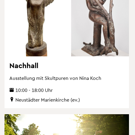
Nach­hall
Aus­stel­lung mit Skultpu­ren von Nina Koch
10:00 - 18:00 Uhr
Neu­städ­ter Ma­ri­en­kir­che (ev.)