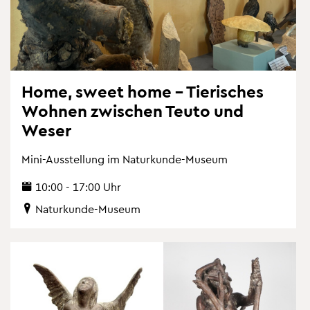
Home, sweet home – Tie­ri­sches
Woh­nen zwi­schen Teuto und
Weser
Mini-Aus­stel­lung im Na­tur­kun­de-Mu­se­um
10:00 - 17:00 Uhr
Na­tur­kun­de-Mu­se­um