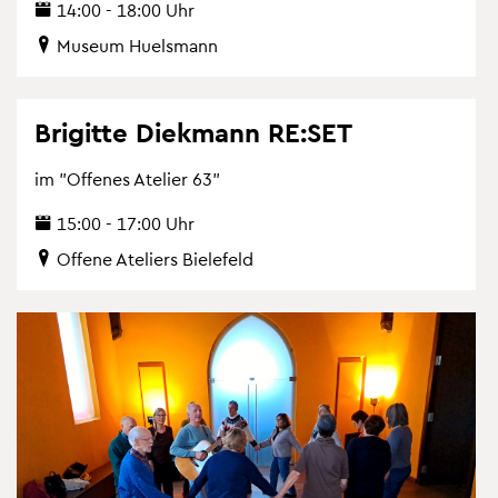
14:00 - 18:00 Uhr
Mu­se­um Hu­els­mann
Bri­git­te Diek­mann RE:SET
im "Of­fe­nes Ate­lier 63"
15:00 - 17:00 Uhr
Of­fe­ne Ate­liers Bie­le­feld