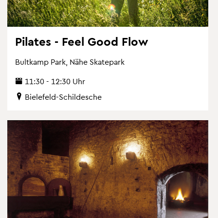
Pi­la­tes - Feel Good Flow
Bult­kamp Park, Nähe Skate­park
11:30 - 12:30 Uhr
Bie­le­feld-Schil­desche