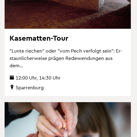
Ka­se­mat­ten-Tour
"Lunte rie­chen" oder "vom Pech ver­folgt sein": Er­
staun­li­cher­wei­se prä­gen Re­de­wen­dun­gen aus
dem...
12:00 Uhr, 14:30 Uhr
Spar­ren­burg