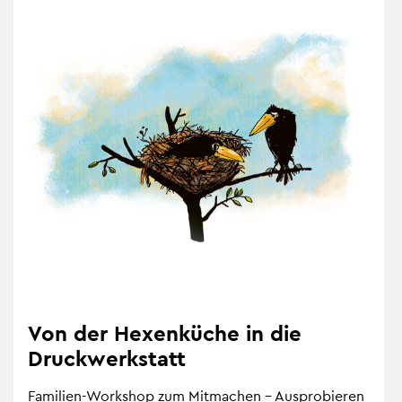
Von der He­xen­kü­che in die
Druck­werk­statt
Fa­mi­li­en-Work­shop zum Mit­ma­chen – Aus­pro­bie­ren