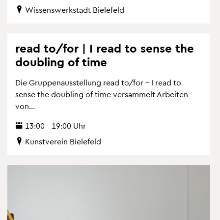
Wis­sens­werk­stadt Bie­le­feld
read to/for | I read to sense the
dou­bling of time
Die Grup­pen­aus­stel­lung read to/for – I read to
sense the dou­bling of time ver­sam­melt Ar­bei­ten
von...
13:00 - 19:00 Uhr
Kunst­ver­ein Bie­le­feld