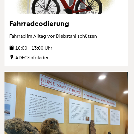
Fahr­rad­co­die­rung
Fahr­rad im All­tag vor Dieb­stahl schüt­zen
10:00 - 13:00 Uhr
ADFC-In­fo­la­den