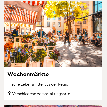
Wo­chen­märk­te
Fri­sche Le­bens­mit­tel aus der Re­gi­on
Ver­schie­de­ne Ver­an­stal­tungs­or­te