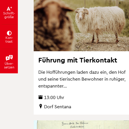
Schrift­
grö­ße
Kon­
trast
Füh­rung mit Tier­kon­takt
Über­
set­zen
Die Hof­füh­run­gen laden dazu ein, den Hof
und seine tie­ri­schen Be­woh­ner in ru­hi­ger,
ent­spann­ter...
13:00 Uhr
Dorf Sen­t­a­na