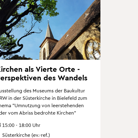
ir­chen als Vier­te Orte -
er­spek­ti­ven des Wan­dels
us­stel­lung des Mu­se­ums der Bau­kul­tur
RW in der Süs­ter­kir­che in Bie­le­feld zum
hema "Um­nut­zung von leer­ste­hen­den
der vom Ab­riss be­droh­te Kir­chen"
15:00 - 18:00 Uhr
Süs­ter­kir­che (ev.-ref.)