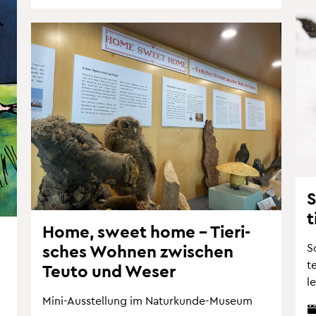
S
t
Home, sweet home – Tie­ri­
S
sches Woh­nen zwi­schen
t
Teuto und Weser
l
Mini-Aus­stel­lung im Na­tur­kun­de-Mu­se­um