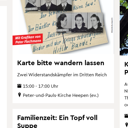
Karte bitte wan­dern las­sen
K
P
Zwei Wi­der­stands­kämp­fer im Drit­ten Reich
A
15:00 - 17:00 Uhr
N
Peter-und-Pauls-Kir­che Hee­pen (ev.)
T
o
Fa­mi­li­en­zeit: Ein Topf voll
Suppe