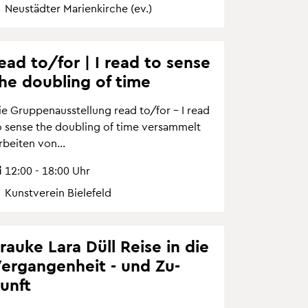
Neu­städ­ter Ma­ri­en­kir­che (ev.)
ead to/for | I read to sense
he dou­bling of time
ie Grup­pen­aus­stel­lung read to/for – I read
o sense the dou­bling of time ver­sam­melt
­bei­ten von...
12:00 - 18:00 Uhr
Kunst­ver­ein Bie­le­feld
rau­ke Lara Düll Reise in die
er­gan­gen­heit - und Zu­
unft