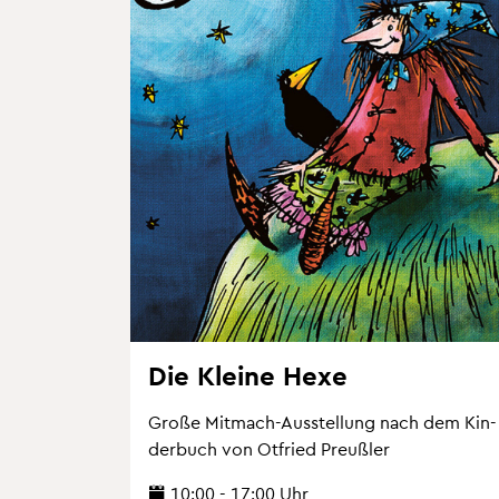
Die Klei­ne Hexe
Große Mit­mach-Aus­stel­lung nach dem Kin­
der­buch von Ot­fried Preu­ß­ler
10:00 - 17:00 Uhr