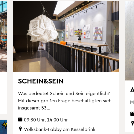
SCHEIN&SEIN
A
Was be­deu­tet Schein und Sein ei­gent­lich?
Mit die­ser gro­ßen Frage be­schäf­tig­ten sich
M
ins­ge­samt 53...
09:30 Uhr, 14:00 Uhr
Volks­bank-Lobby am Kes­sel­brink