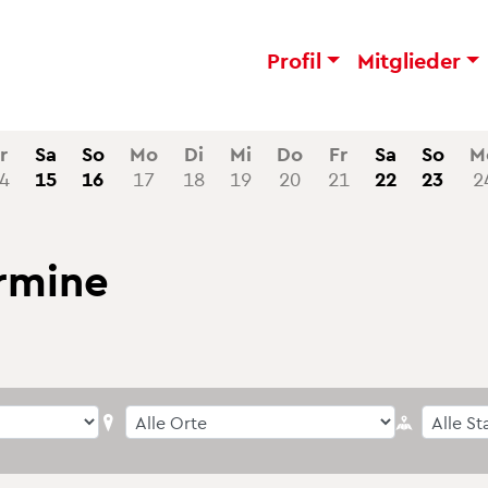
Ver­kehrs­ver­ei
Pro­fil
Mit­glie­der
r
Sa
So
Mo
Di
Mi
Do
Fr
Sa
So
M
4
15
16
17
18
19
20
21
22
23
2
r­mi­ne