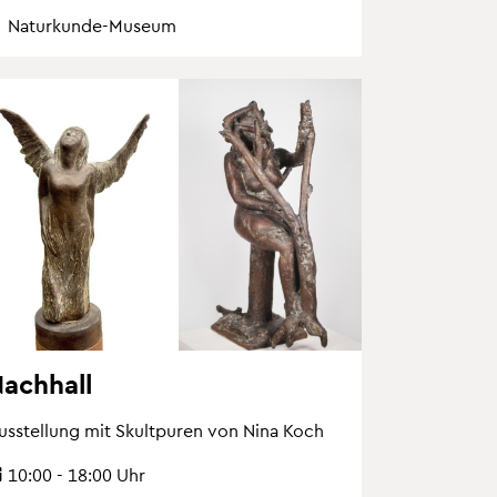
Na­tur­kun­de-Mu­se­um
ach­hall
us­stel­lung mit Skultpu­ren von Nina Koch
10:00 - 18:00 Uhr