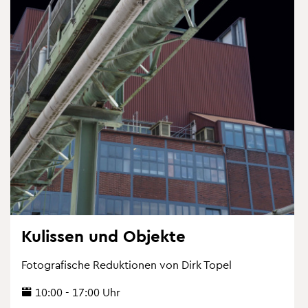
Ku­lis­sen und Ob­jek­te
Fo­to­gra­fi­sche Re­duk­tio­nen von Dirk Topel
10:00 - 17:00 Uhr