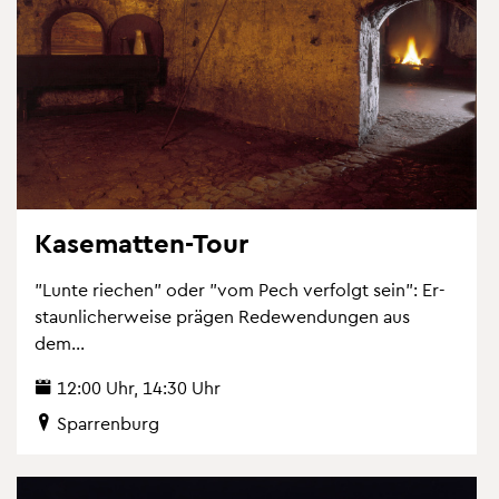
Ka­se­mat­ten-Tour
"Lunte rie­chen" oder "vom Pech ver­folgt sein": Er­
staun­li­cher­wei­se prä­gen Re­de­wen­dun­gen aus
dem...
12:00 Uhr, 14:30 Uhr
Spar­ren­burg