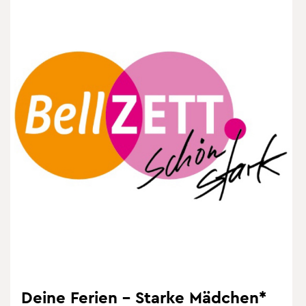
Deine Fe­ri­en – Star­ke Mäd­chen*