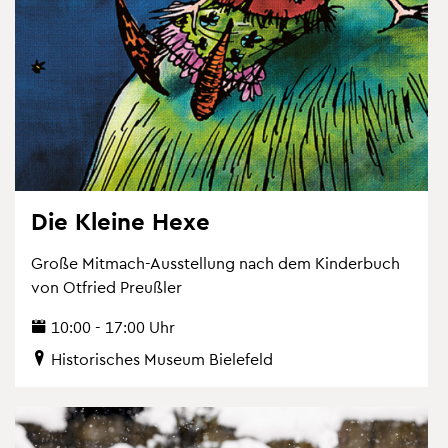
Die Klei­ne Hexe
Große Mit­mach-Aus­stel­lung nach dem Kin­der­buch
von Ot­fried Preu­ß­ler
10:00 - 17:00 Uhr
His­to­ri­sches Mu­se­um Bie­le­feld