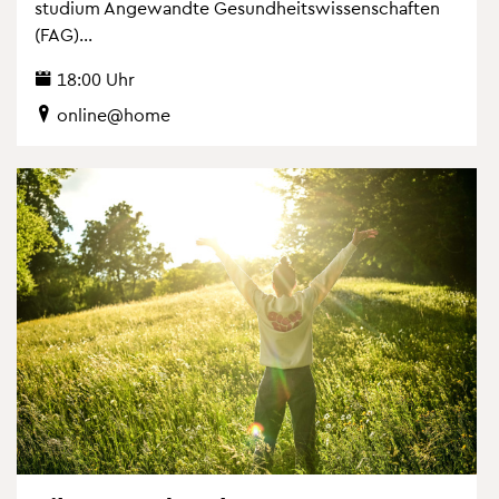
stu­di­um An­ge­wand­te Ge­sund­heits­wis­sen­schaf­ten
(FAG)...
18:00 Uhr
on­line@home