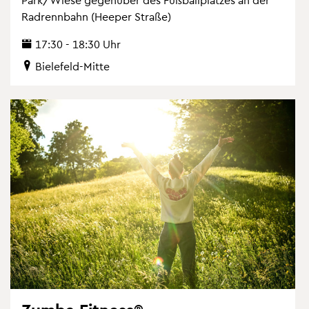
Rad­renn­bahn (Hee­per Stra­ße)
17:30 - 18:30 Uhr
Bie­le­feld-Mitte