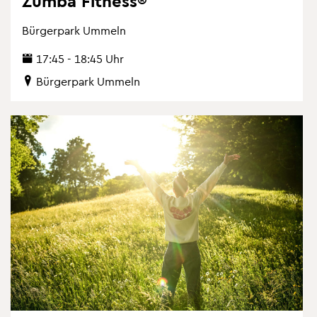
Zumba Fit­ness®
Bür­ger­park Um­meln
17:45 - 18:45 Uhr
Bür­ger­park Um­meln