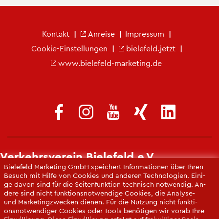
Fu­ß­zei­le Ver­kehrs­ver­ein
Kon­takt
An­rei­se
Im­pres­sum
Coo­kie-Ein­stel­lun­gen
bie­le­feld.jetzt
www.​bielefeld-​marketing.​de
Ver­kehrs­ver­ein Bie­le­feld e.V.
Bie­le­feld Mar­ke­ting GmbH spei­chert In­for­ma­tio­nen über Ihren
info@​ver​kehr​sver​ein-​bielefeld.​de
Be­such mit Hilfe von Coo­kies und an­de­ren Tech­no­lo­gi­en. Ei­ni­
ge davon sind für die Sei­ten­funk­ti­on tech­nisch not­wen­dig. An­
https://​www.​ver​kehr​sver​ein-​bielefeld.​de
de­re sind nicht funk­ti­ons­not­wen­di­ge Coo­kies, die Ana­ly­se-
und Mar­ke­ting­zwe­cken die­nen. Für die Nut­zung nicht funk­ti­
ons­not­wen­di­ger Coo­kies oder Tools be­nö­ti­gen wir vorab Ihre