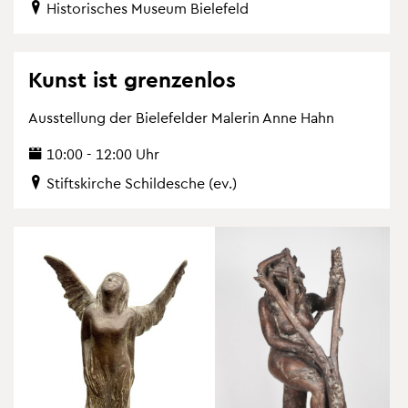
His­to­ri­sches Mu­se­um Bie­le­feld
Kunst ist gren­zen­los
Aus­stel­lung der Bie­le­fel­der Ma­le­rin Anne Hahn
10:00 - 12:00 Uhr
Stifts­kir­che Schil­desche (ev.)