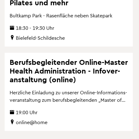
Pi­la­tes und mehr
Bult­kamp Park - Ra­sen­flä­che neben Skate­park
18:30 - 19:30 Uhr
Bie­le­feld-Schil­desche
Be­rufs­be­glei­ten­der On­line-Mas­ter
Health Ad­mi­nis­tra­ti­on - In­fo­ver­
an­stal­tung (on­line)
Herz­li­che Ein­la­dung zu un­se­rer On­line-In­for­ma­ti­ons­
ver­an­stal­tung zum be­rufs­be­glei­ten­den „Mas­ter of...
19:00 Uhr
on­line@home