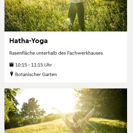
Hatha-Yoga
Ra­sen­flä­che un­ter­halb des Fach­werk­hau­ses
10:15 - 11:15 Uhr
Bo­ta­ni­scher Gar­ten