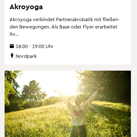
Akro­yo­ga
Akro­yo­ga ver­bin­det Part­ne­r­akro­ba­tik mit flie­ßen­
den Be­we­gun­gen. Als Base oder Flyer er­ar­bei­tet
ihr...
18:00 - 19:00 Uhr
Nord­park