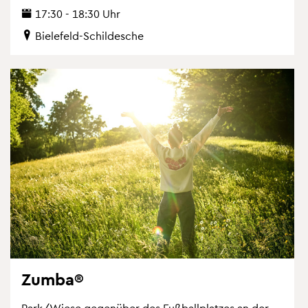
17:30 - 18:30 Uhr
Bie­le­feld-Schil­desche
Zumba®
Park/Wiese ge­gen­über des Fuß­ball­plat­zes an der