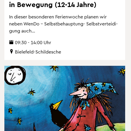
in Be­we­gung (12-14 Jahre)
In die­ser be­son­de­ren Fe­ri­en­wo­che pla­nen wir
neben WenDo – Selbst­be­haup­tung- Selbst­ver­tei­di­
gung auch...
09:30 - 14:00 Uhr
Bie­le­feld-Schil­desche