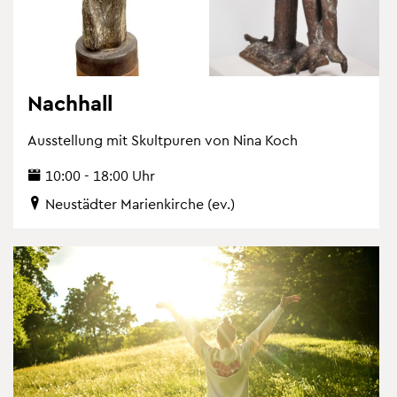
Nach­hall
Aus­stel­lung mit Skultpu­ren von Nina Koch
10:00 - 18:00 Uhr
Neu­städ­ter Ma­ri­en­kir­che (ev.)