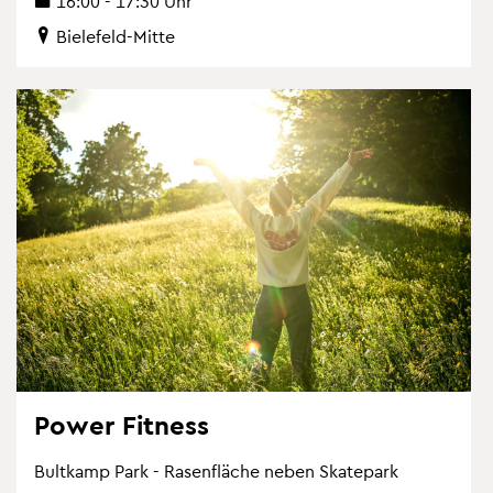
16:00 - 17:30 Uhr
Bie­le­feld-Mitte
Power Fit­ness
Bult­kamp Park - Ra­sen­flä­che neben Skate­park