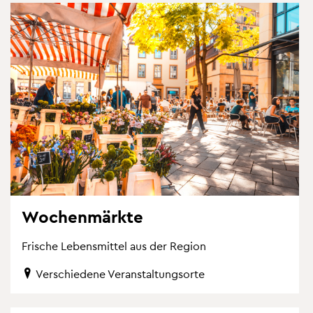
Wo­chen­märk­te
Fri­sche Le­bens­mit­tel aus der Re­gi­on
Ver­schie­de­ne Ver­an­stal­tungs­or­te