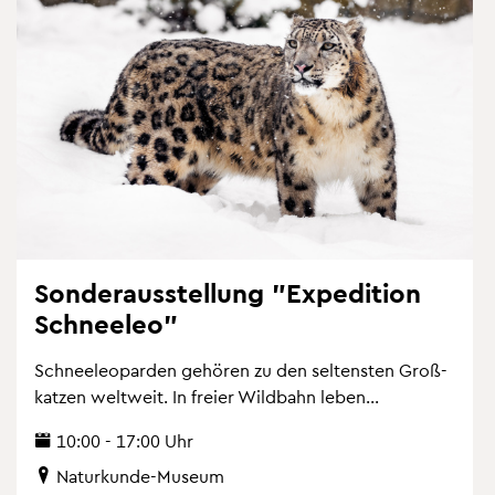
Son­der­aus­stel­lung "Ex­pe­di­ti­on
Schnee­leo"
Schnee­leo­par­den ge­hö­ren zu den sel­tens­ten Gro­ß­
kat­zen welt­weit. In frei­er Wild­bahn leben...
10:00 - 17:00 Uhr
Na­tur­kun­de-Mu­se­um