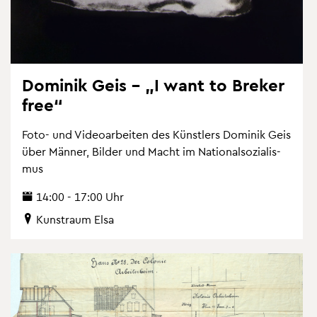
Do­mi­nik Geis – „I want to Bre­ker
free“
Foto- und Vi­deo­ar­bei­ten des Künst­lers Do­mi­nik Geis
über Män­ner, Bil­der und Macht im Na­tio­nal­so­zia­lis­
mus
14:00 - 17:00 Uhr
Kunst­raum Elsa