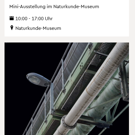
Mini-Aus­stel­lung im Na­tur­kun­de-Mu­se­um
10:00 - 17:00 Uhr
Na­tur­kun­de-Mu­se­um