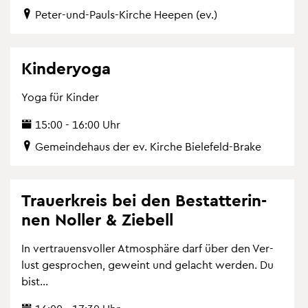
Peter-und-Pauls-Kir­che Hee­pen (ev.)
Kin­de­ryo­ga
Yoga für Kin­der
15:00 - 16:00 Uhr
Ge­mein­de­haus der ev. Kir­che Bie­le­feld-Brake
Trau­er­kreis bei den Be­stat­te­rin­
nen Nol­ler & Zie­bell
In ver­trau­ens­vol­ler At­mo­sphä­re darf über den Ver­
lust ge­spro­chen, ge­weint und ge­lacht wer­den. Du
bist...