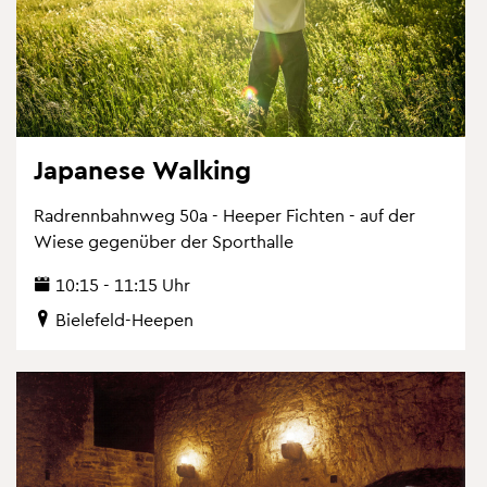
Ja­pa­ne­se Wal­king
Rad­renn­bahn­weg 50a - Hee­per Fich­ten - auf der
Wiese ge­gen­über der Sport­hal­le
10:15 - 11:15 Uhr
Bie­le­feld-Hee­pen