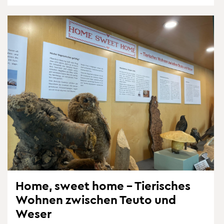
Home, sweet home – Tie­ri­sches
Woh­nen zwi­schen Teuto und
Weser