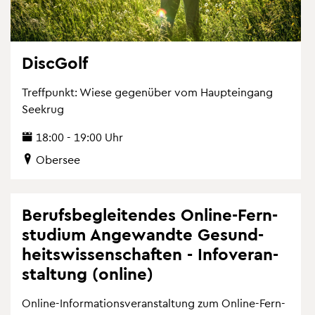
Di­scGolf
Treff­punkt: Wiese ge­gen­über vom Haupt­ein­gang
See­krug
18:00 - 19:00 Uhr
Ober­see
Be­rufs­be­glei­ten­des On­line-Fern­
stu­di­um An­ge­wand­te Ge­sund­
heits­wis­sen­schaf­ten - In­fo­ver­an­
stal­tung (on­line)
On­line-In­for­ma­ti­ons­ver­an­stal­tung zum On­line-Fern­