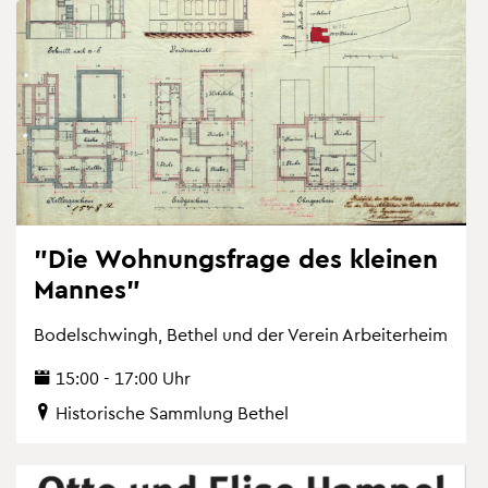
"Die Woh­nungs­fra­ge des klei­nen
Man­nes"
Bo­del­schwingh, Be­thel und der Ver­ein Ar­bei­ter­heim
15:00 - 17:00 Uhr
His­to­ri­sche Samm­lung Be­thel