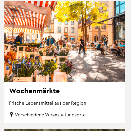
Wo­chen­märk­te
Fri­sche Le­bens­mit­tel aus der Re­gi­on
Ver­schie­de­ne Ver­an­stal­tungs­or­te