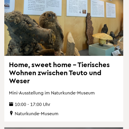
Home, sweet home – Tie­ri­sches
Woh­nen zwi­schen Teuto und
Weser
Mini-Aus­stel­lung im Na­tur­kun­de-Mu­se­um
10:00 - 17:00 Uhr
Na­tur­kun­de-Mu­se­um