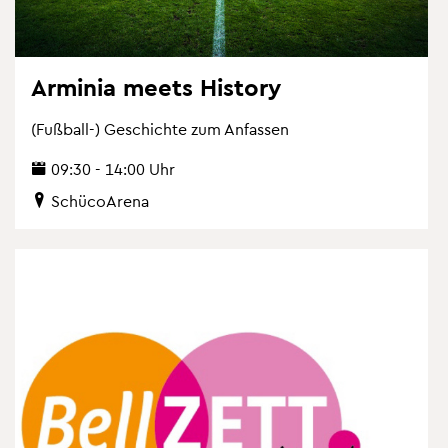
Ar­mi­nia meets His­to­ry
(Fuß­ball-) Ge­schich­te zum An­fas­sen
09:30 - 14:00 Uhr
Schü­co­Are­na