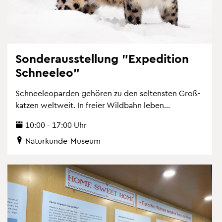
Son­der­aus­stel­lung "Ex­pe­di­ti­on
Schnee­leo"
Schnee­leo­par­den ge­hö­ren zu den sel­tens­ten Gro­ß­
kat­zen welt­weit. In frei­er Wild­bahn leben...
10:00 - 17:00 Uhr
Na­tur­kun­de-Mu­se­um