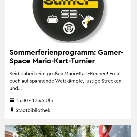
Som­mer­fe­ri­en­pro­gramm: Ga­mer­
Space Mario-Kart-Tur­nier
Seid dabei beim gro­ßen Mario-Kart-Ren­nen! Freut
euch auf span­nen­de Wett­kämp­fe, lus­ti­ge Stre­cken
und...
15:00 - 17:45 Uhr
Stadt­bi­blio­thek