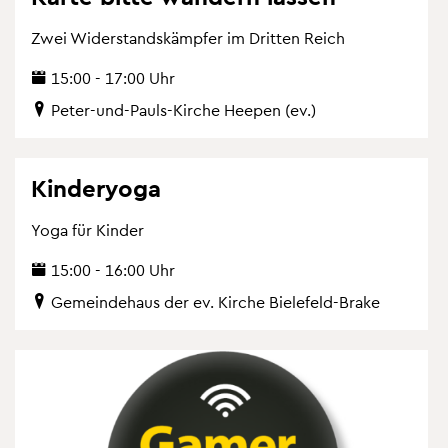
Zwei Wi­der­stands­kämp­fer im Drit­ten Reich
15:00 - 17:00 Uhr
Peter-und-Pauls-Kir­che Hee­pen (ev.)
Kin­de­ryo­ga
Yoga für Kin­der
15:00 - 16:00 Uhr
Ge­mein­de­haus der ev. Kir­che Bie­le­feld-Brake