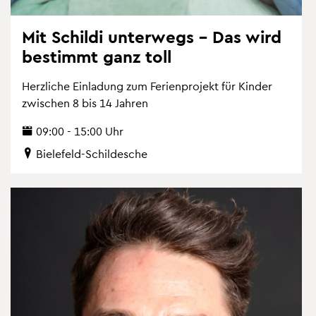
Mit Schil­di un­ter­wegs – Das wird
be­stimmt ganz toll
Herz­li­che Ein­la­dung zum Fe­ri­en­pro­jekt für Kin­der
zwi­schen 8 bis 14 Jah­ren
09:00 - 15:00 Uhr
Bie­le­feld-Schil­desche