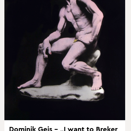
Do­mi­nik Geis – „I want to Bre­ker