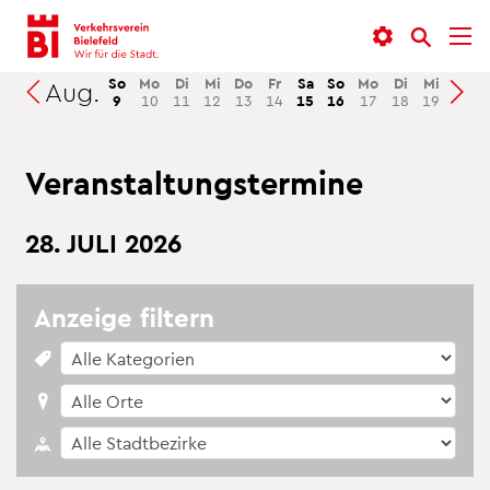
In­
Menü
Suche
halt
an­
an­
an­
sprin­
sprin­
So
Mo
Di
Mi
Do
Fr
Sa
So
Mo
Di
Mi
Do
Aug.
Suchen
9
10
11
12
13
14
15
16
17
18
19
20
sprin­
gen
gen
gen
Ver­an­stal­tungs­ter­mi­ne
28. JULI 2026
An­zei­ge fil­tern