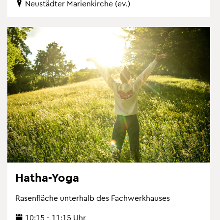
Neu­städ­ter Ma­ri­en­kir­che (ev.)
Hatha-Yoga
Ra­sen­flä­che un­ter­halb des Fach­werk­hau­ses
10:15 - 11:15 Uhr