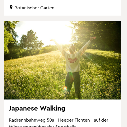
Bo­ta­ni­scher Gar­ten
Ja­pa­ne­se Wal­king
Rad­renn­bahn­weg 50a - Hee­per Fich­ten - auf der
Wiese ge­gen­über der Sport­hal­le