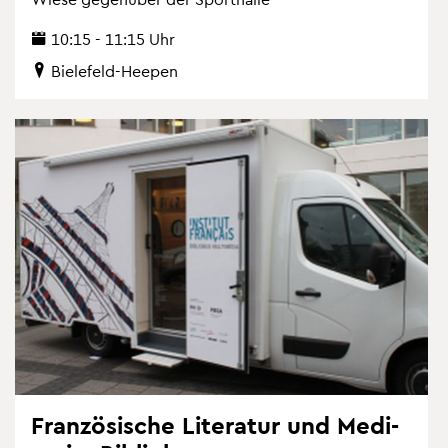
10:15 - 11:15 Uhr
Bie­le­feld-Hee­pen
Fran­zö­si­sche Li­te­ra­tur und Me­di­