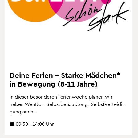
Deine Fe­ri­en – Star­ke Mäd­chen*
in Be­we­gung (8-11 Jahre)
In die­ser be­son­de­ren Fe­ri­en­wo­che pla­nen wir
neben WenDo – Selbst­be­haup­tung- Selbst­ver­tei­di­
gung auch...
09:30 - 14:00 Uhr