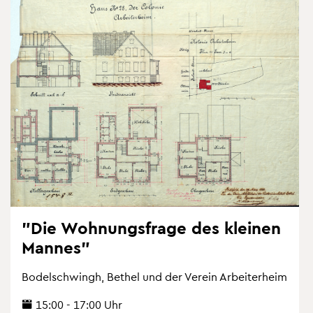
"Die Woh­nungs­fra­ge des klei­nen
Man­nes"
Bo­del­schwingh, Be­thel und der Ver­ein Ar­bei­ter­heim
15:00 - 17:00 Uhr