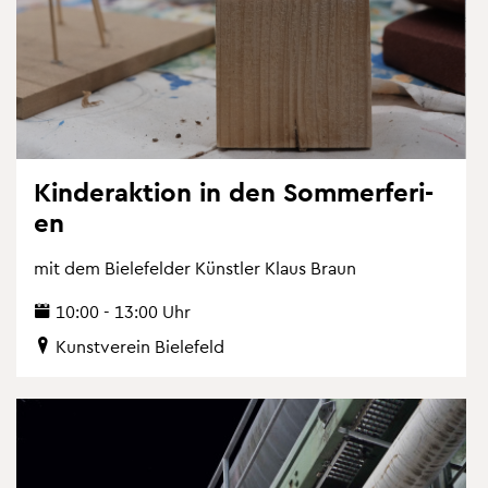
Kin­der­ak­ti­on in den Som­mer­fe­ri­
en
mit dem Bie­le­fel­der Künst­ler Klaus Braun
10:00 - 13:00 Uhr
Kunst­ver­ein Bie­le­feld