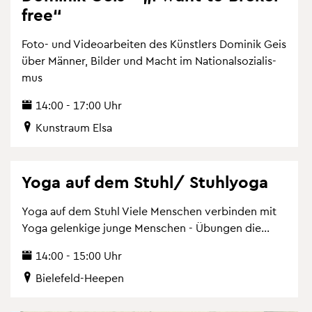
free“
Foto- und Vi­deo­ar­bei­ten des Künst­lers Do­mi­nik Geis
über Män­ner, Bil­der und Macht im Na­tio­nal­so­zia­lis­
mus
14:00 - 17:00 Uhr
Kunst­raum Elsa
Yoga auf dem Stuhl/ Stuh­lyo­ga
Yoga auf dem Stuhl Viele Men­schen ver­bin­den mit
Yoga ge­len­ki­ge junge Men­schen - Übun­gen die...
14:00 - 15:00 Uhr
Bie­le­feld-Hee­pen