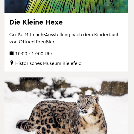
Die Klei­ne Hexe
Große Mit­mach-Aus­stel­lung nach dem Kin­der­buch
von Ot­fried Preu­ß­ler
10:00 - 17:00 Uhr
His­to­ri­sches Mu­se­um Bie­le­feld