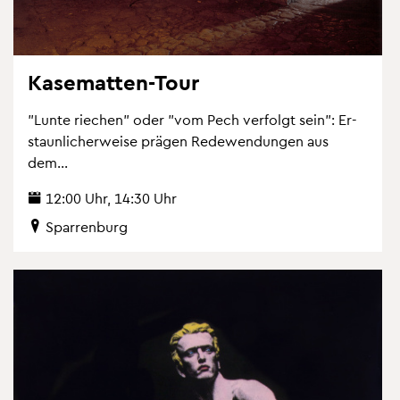
Ka­se­mat­ten-Tour
"Lunte rie­chen" oder "vom Pech ver­folgt sein": Er­
staun­li­cher­wei­se prä­gen Re­de­wen­dun­gen aus
dem...
12:00 Uhr, 14:30 Uhr
Spar­ren­burg