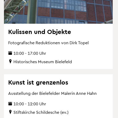
Ku­lis­sen und Ob­jek­te
Fo­to­gra­fi­sche Re­duk­tio­nen von Dirk Topel
10:00 - 17:00 Uhr
His­to­ri­sches Mu­se­um Bie­le­feld
Kunst ist gren­zen­los
Aus­stel­lung der Bie­le­fel­der Ma­le­rin Anne Hahn
10:00 - 12:00 Uhr
Stifts­kir­che Schil­desche (ev.)