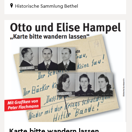
His­to­ri­sche Samm­lung Be­thel
Karte bitte wan­dern las­sen