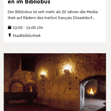
en im Bi­blio­bus
Der Bi­blio­bus ist seit mehr als 20 Jah­ren die Me­dia­
thek auf Rä­dern des In­sti­tut français Düs­sel­dorf...
12:00 - 14:00 Uhr
Stadt­bi­blio­thek