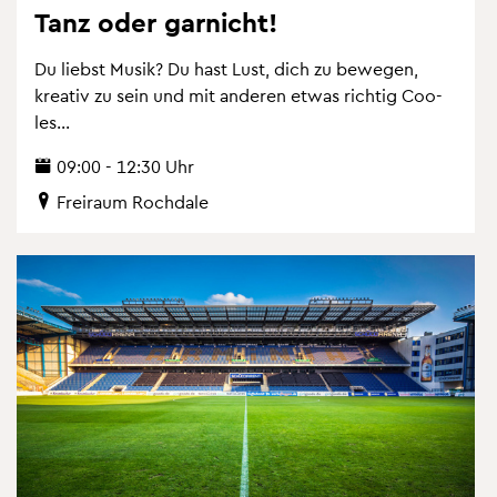
Tanz oder gar­nicht!
Du liebst Musik? Du hast Lust, dich zu be­we­gen,
krea­tiv zu sein und mit an­de­ren etwas rich­tig Coo­
les...
09:00 - 12:30 Uhr
Frei­raum Roch­da­le