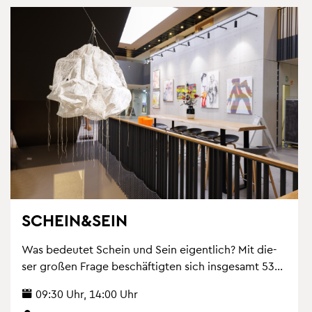
SCHEIN&SEIN
Was be­deu­tet Schein und Sein ei­gent­lich? Mit die­
ser gro­ßen Frage be­schäf­tig­ten sich ins­ge­samt 53...
09:30 Uhr, 14:00 Uhr